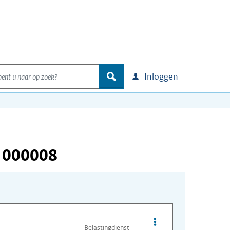
nt u naar op zoek?
zoek
Inloggen
 000008
Opties van bestand I
Belastingdienst