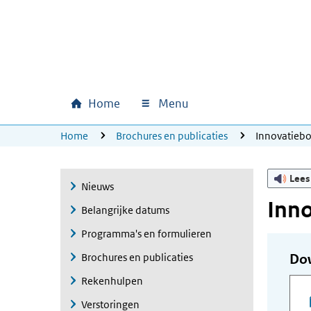
Ga naar hoofdinhoud
Ga direct naar hoofdnavigatie
Ga direct naar footer
Home
Menu
Hoofdnavigatie
U bevindt zich hier:
Home
Brochures en publicaties
Innovatieb
Lees
Nieuws
Inn
Belangrijke datums
Programma's en formulieren
Brochures en publicaties
Do
Rekenhulpen
Verstoringen