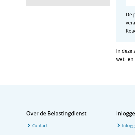
De p
vera
Read
In deze 
wet- en 
Algemene informatie
Over de Belastingdienst
Inlogg
Contact
Inlogg