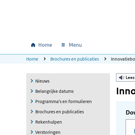
Ga naar hoofdinhoud
Ga direct naar hoofdnavigatie
Ga direct naar footer
Home
Menu
Hoofdnavigatie
U bevindt zich hier:
Home
Brochures en publicaties
Innovatieb
Lees
Nieuws
Inn
Belangrijke datums
Programma's en formulieren
Brochures en publicaties
Do
Rekenhulpen
Verstoringen