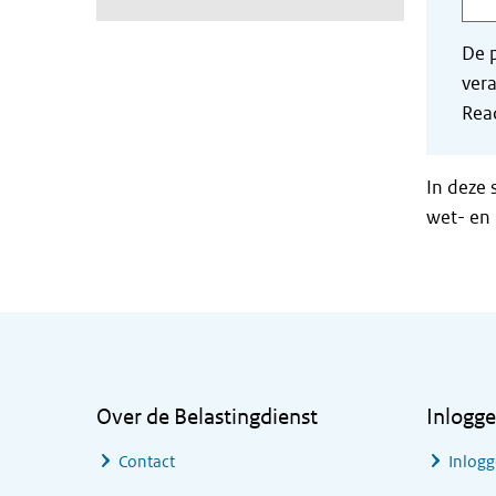
De p
vera
Read
In deze 
wet- en 
Algemene informatie
Over de Belastingdienst
Inlogg
Contact
Inlogg