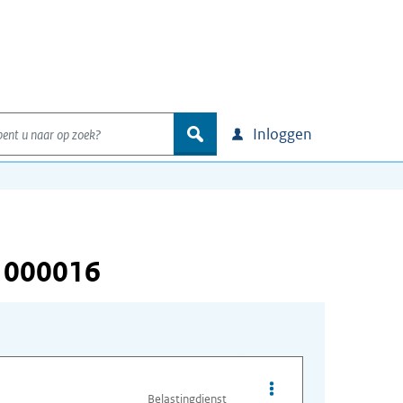
nt u naar op zoek?
zoek
Inloggen
 000016
Opties van bestand I
Belastingdienst