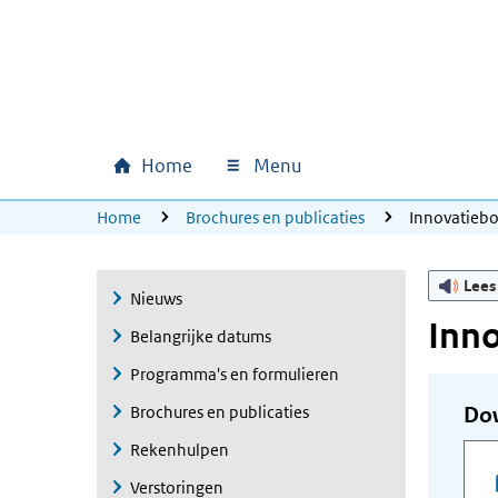
Ga naar hoofdinhoud
Ga direct naar hoofdnavigatie
Ga direct naar footer
Home
Menu
Hoofdnavigatie
U bevindt zich hier:
Home
Brochures en publicaties
Innovatieb
Lees
Nieuws
Inn
Belangrijke datums
Programma's en formulieren
Brochures en publicaties
Do
Rekenhulpen
Verstoringen