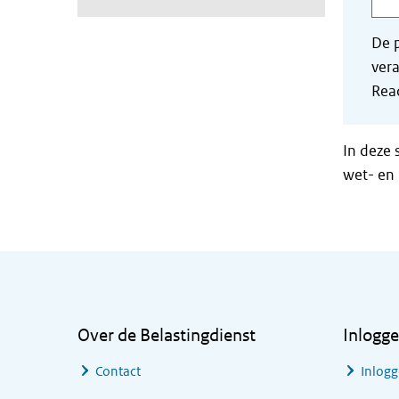
De p
vera
Read
In deze 
wet- en 
Algemene informatie
Over de Belastingdienst
Inlogg
Contact
Inlogg