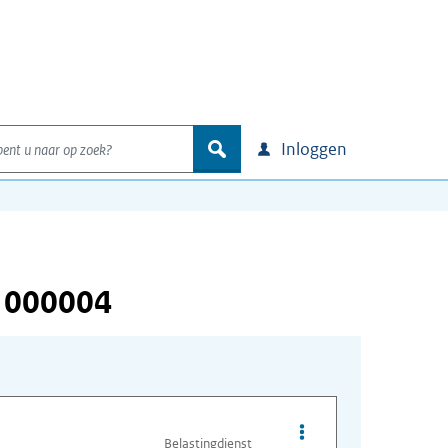
nt u naar op zoek?
zoek
Inloggen
 000004
Opties van bestand I
Belastingdienst