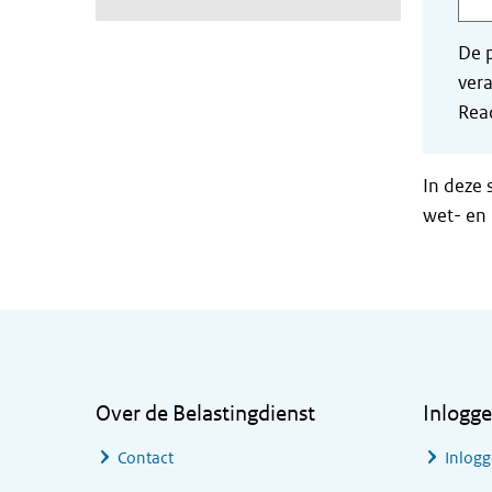
De p
vera
Read
In deze 
wet- en 
Algemene informatie
Over de Belastingdienst
Inlogg
Contact
Inlogg