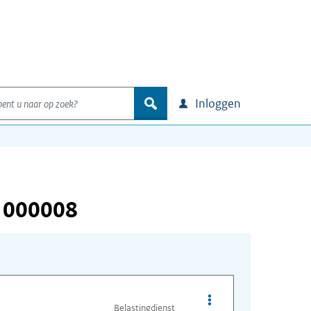
nt u naar op zoek?
zoek
Inloggen
 000008
Opties van bestand I
Belastingdienst