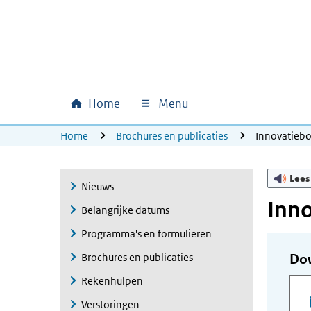
Ga naar hoofdinhoud
Ga direct naar hoofdnavigatie
Ga direct naar footer
Home
Menu
Hoofdnavigatie
U bevindt zich hier:
Home
Brochures en publicaties
Innovatieb
Lees
Nieuws
Inn
Belangrijke datums
Programma's en formulieren
Brochures en publicaties
Do
Rekenhulpen
Verstoringen