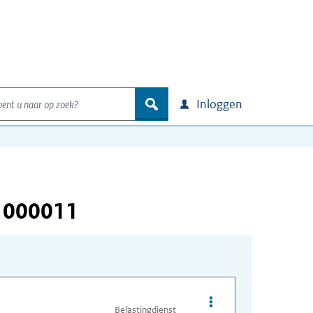
nt u naar op zoek?
zoek
Inloggen
 000011
Opties van bestand I
Belastingdienst