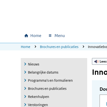
Ga naar hoofdinhoud
Ga direct naar hoofdnavigatie
Ga direct naar footer
Home
Menu
Hoofdnavigatie
U bevindt zich hier:
Home
Brochures en publicaties
Innovatieb
Lees
Nieuws
Inn
Belangrijke datums
Programma's en formulieren
Brochures en publicaties
Do
Rekenhulpen
Verstoringen