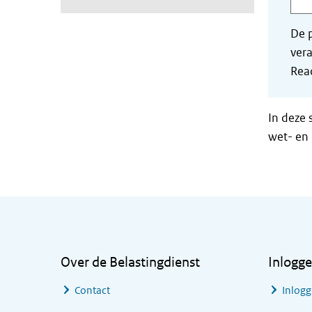
De p
vera
Read
In deze 
wet- en 
Algemene informatie
Over de Belastingdienst
Inlogg
Contact
Inlogg