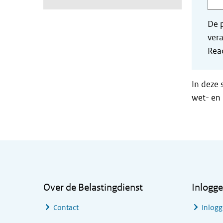
De p
vera
Read
In deze 
wet- en 
Algemene informatie
Over de Belastingdienst
Inlogg
Contact
Inlogg