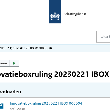
Waar be
oxruling 20230221IBOX 000004
 voor
ovatieboxruling 20230221 IBOX
wnloaden
Innovatieboxruling 20230221 IBOX 000004
pdf - 20 kB