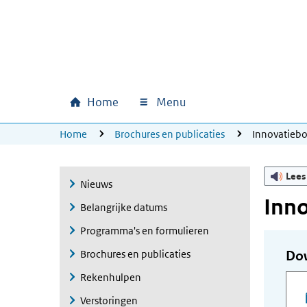
Ga naar hoofdinhoud
Ga direct naar hoofdnavigatie
Ga direct naar footer
Home
Menu
Hoofdnavigatie
U bevindt zich hier:
Home
Brochures en publicaties
Innovatieb
Lees
Nieuws
Inn
Belangrijke datums
Programma's en formulieren
Brochures en publicaties
Do
Rekenhulpen
Verstoringen