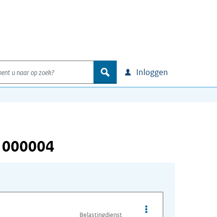
nt u naar op zoek?
zoek
Inloggen
 000004
Opties van bestand I
Belastingdienst