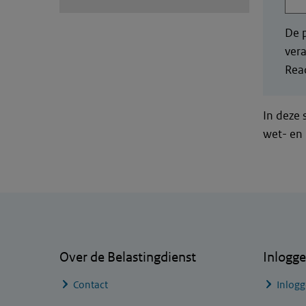
De p
vera
Read
In deze 
wet- en 
Algemene informatie
Over de Belastingdienst
Inlogg
Contact
Inlogg