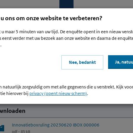
 u ons om onze website te verbeteren?
t u maar 5 minuten van uw tijd. De enquête opent in een nieuw venst
s eerst verder met uw bezoek aan onze website en daarna de enquêt
Waar be
.
oxruling 20230620 IBOX 000006
Ja, natuu
Nee, bedankt
 voor
ovatieboxruling 20230620 IBOX
 natuurlijk zorgvuldig om met alle gegevens die u verstrekt. Kijk voo
tie hierover bij
privacy (opent nieuw scherm)
.
wnloaden
Innovatieboxruling 20230620 IBOX 000006
pdf - 85 kB