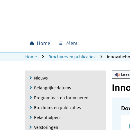
Ga naar hoofdinhoud
Ga direct naar hoofdnavigatie
Ga direct naar footer
Home
Menu
Hoofdnavigatie
U bevindt zich hier:
Home
Brochures en publicaties
Innovatieb
Lees
Nieuws
Inn
Belangrijke datums
Programma's en formulieren
Brochures en publicaties
Do
Rekenhulpen
Verstoringen