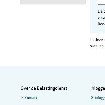
De p
vera
Read
In deze 
wet- en 
Algemene informatie
Over de Belastingdienst
Inlogg
Contact
Inlogg