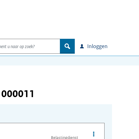
nt u naar op zoek?
zoek
Inloggen
 000011
Opties van bestand I
Belastingdienst