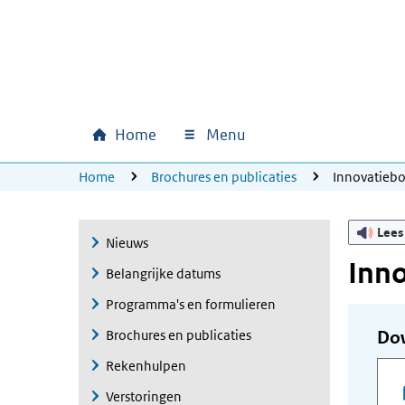
Ga naar hoofdinhoud
Ga direct naar hoofdnavigatie
Ga direct naar footer
Home
Menu
Hoofdnavigatie
U bevindt zich hier:
Home
Brochures en publicaties
Innovatieb
Lees
Nieuws
Inn
Belangrijke datums
Programma's en formulieren
Brochures en publicaties
Do
Rekenhulpen
Verstoringen