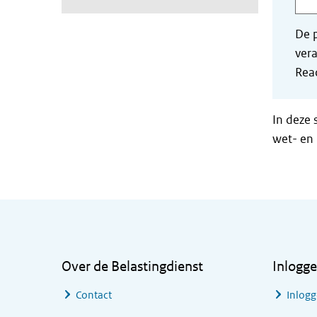
De p
vera
Read
In deze 
wet- en 
Algemene informatie
Over de Belastingdienst
Inlogg
Contact
Inlogg