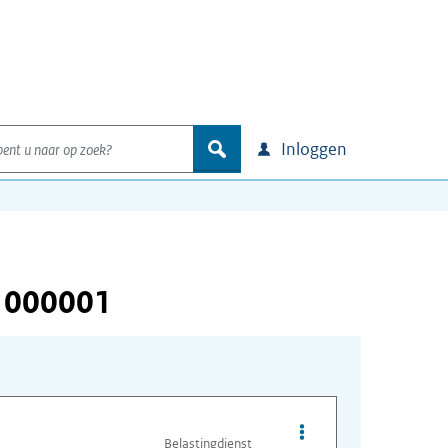
nt u naar op zoek?
zoek
Inloggen
 000001
Opties van bestand I
Belastingdienst