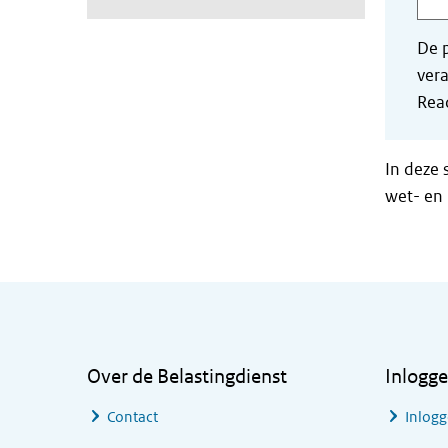
De p
vera
Read
In deze 
wet- en 
Algemene informatie
Over de Belastingdienst
Inlogg
Contact
Inlogg