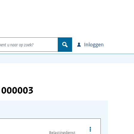
nt u naar op zoek?
zoek
Inloggen
 000003
Opties van bestand I
Belastingdienst