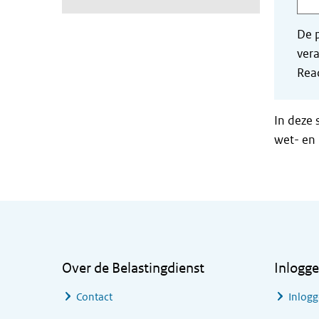
De p
vera
Read
In deze 
wet- en 
Algemene informatie
Over de Belastingdienst
Inlogg
Contact
Inlogg