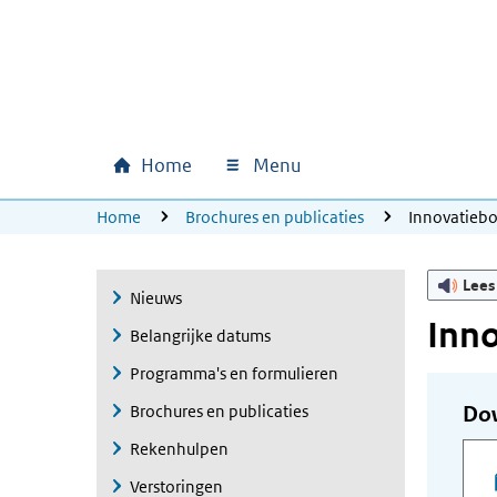
Ga naar hoofdinhoud
Ga direct naar hoofdnavigatie
Ga direct naar footer
Home
Menu
Hoofdnavigatie
U bevindt zich hier:
Home
Brochures en publicaties
Innovatieb
Lees
Nieuws
Inn
Belangrijke datums
Programma's en formulieren
Brochures en publicaties
Do
Rekenhulpen
Verstoringen