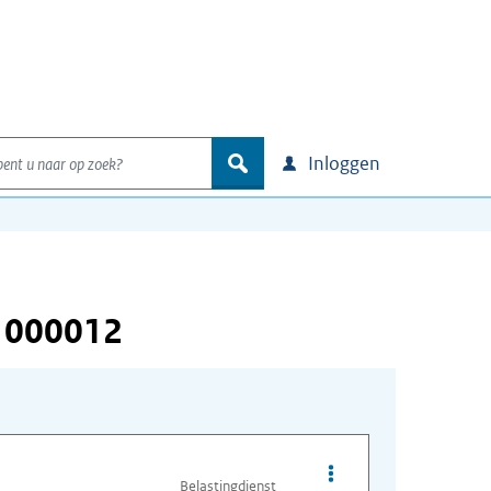
nt u naar op zoek?
zoek
Inloggen
 000012
Opties van bestand I
Belastingdienst