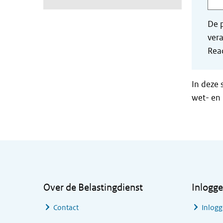
De p
vera
Read
In deze 
wet- en 
Algemene informatie
Over de Belastingdienst
Inlogg
Contact
Inlogg