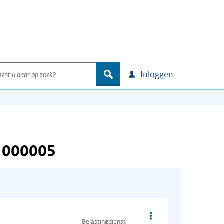
nt u naar op zoek?
zoek
Inloggen
 000005
Opties van bestand I
Belastingdienst