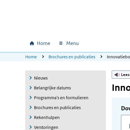
Ga naar hoofdinhoud
Ga direct naar hoofdnavigatie
Ga direct naar footer
Home
Menu
Hoofdnavigatie
U bevindt zich hier:
Home
Brochures en publicaties
Innovatieb
Lees
Nieuws
Inn
Belangrijke datums
Programma's en formulieren
Brochures en publicaties
Do
Rekenhulpen
Verstoringen