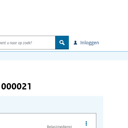
nt u naar op zoek?
zoek
Inloggen
 000021
Opties van bestand I
Belastingdienst