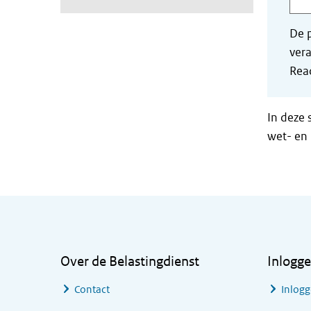
De p
vera
Read
In deze 
wet- en 
Algemene informatie
Over de Belastingdienst
Inlogg
Contact
Inlogg