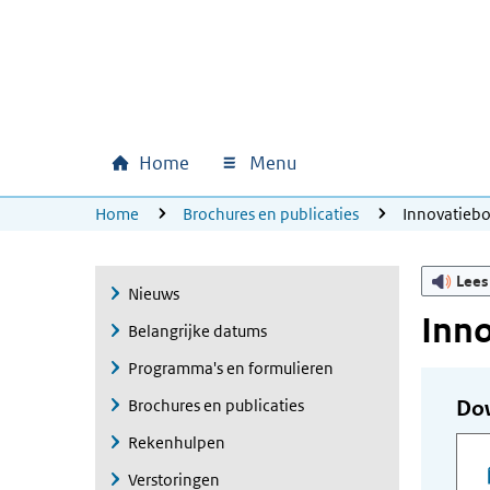
Ga naar hoofdinhoud
Ga direct naar hoofdnavigatie
Ga direct naar footer
Home
Menu
Hoofdnavigatie
U bevindt zich hier:
Home
Brochures en publicaties
Innovatieb
Lees
Nieuws
Inn
Belangrijke datums
Programma's en formulieren
Brochures en publicaties
Do
Rekenhulpen
Verstoringen