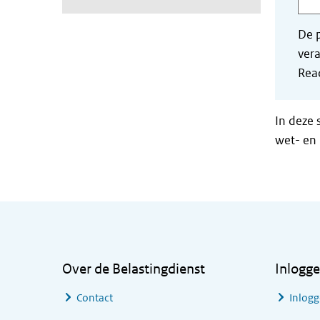
De p
vera
Read
In deze 
wet- en 
Algemene informatie
Over de Belastingdienst
Inlogg
Contact
Inlogg