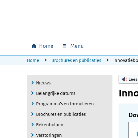
Ga naar hoofdinhoud
Ga direct naar hoofdnavigatie
Ga direct naar footer
Home
Menu
Hoofdnavigatie
U bevindt zich hier:
Home
Brochures en publicaties
Innovatieb
Lees
Nieuws
Inn
Belangrijke datums
Programma's en formulieren
Brochures en publicaties
Do
Rekenhulpen
Verstoringen