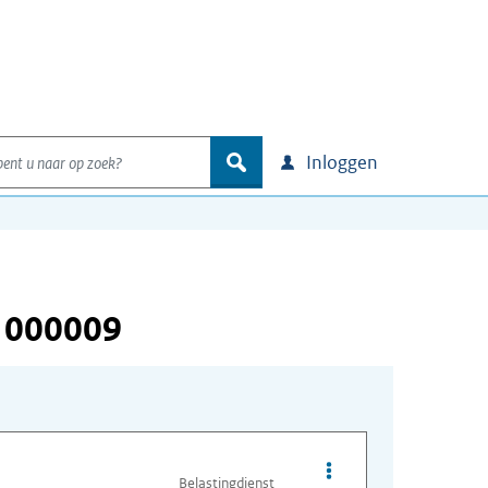
nt u naar op zoek?
zoek
Inloggen
 000009
Opties van bestand I
Belastingdienst