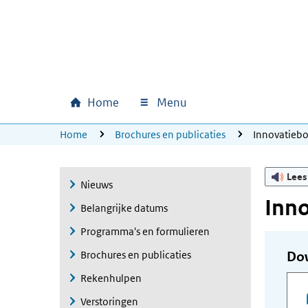
Ga naar hoofdinhoud
Ga direct naar hoofdnavigatie
Ga direct naar footer
Home
Menu
Hoofdnavigatie
U bevindt zich hier:
Home
Brochures en publicaties
Innovatieb
Lees
Nieuws
Inn
Belangrijke datums
Programma's en formulieren
Brochures en publicaties
Do
Rekenhulpen
Verstoringen