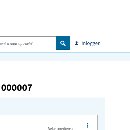
nt u naar op zoek?
zoek
Inloggen
 000007
Opties van bestand I
Belastingdienst