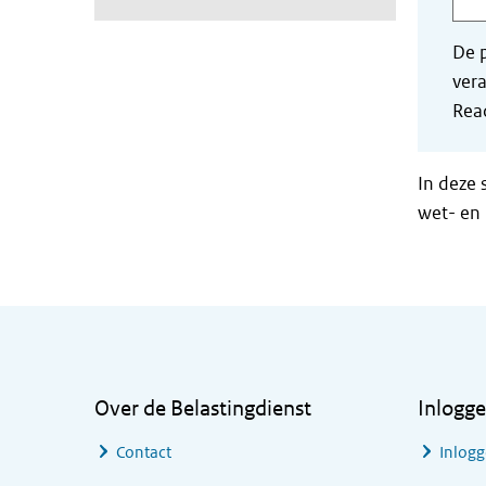
De p
vera
Read
In deze 
wet- en 
Algemene informatie
Over de Belastingdienst
Inlogg
Contact
Inlogg