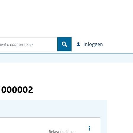
nt u naar op zoek?
zoek
Inloggen
 000002
Opties van bestand I
Belastingdienst