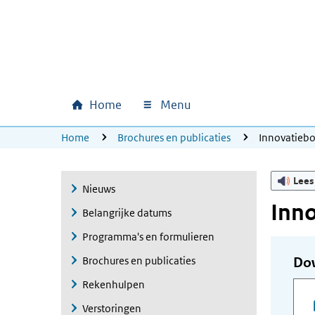
Ga naar hoofdinhoud
Ga direct naar hoofdnavigatie
Ga direct naar footer
Home
Menu
Hoofdnavigatie
U bevindt zich hier:
Home
Brochures en publicaties
Innovatieb
Lees
Nieuws
Inn
Belangrijke datums
Programma's en formulieren
Brochures en publicaties
Do
Rekenhulpen
Verstoringen