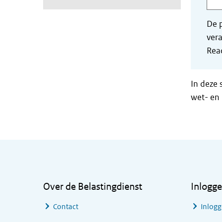
De p
vera
Read
In deze 
wet- en 
Algemene informatie
Over de Belastingdienst
Inlogg
Contact
Inlogg