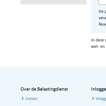
De p
vera
Read
In deze 
wet- en 
Algemene informatie
Over de Belastingdienst
Inlogg
Contact
Inlogg