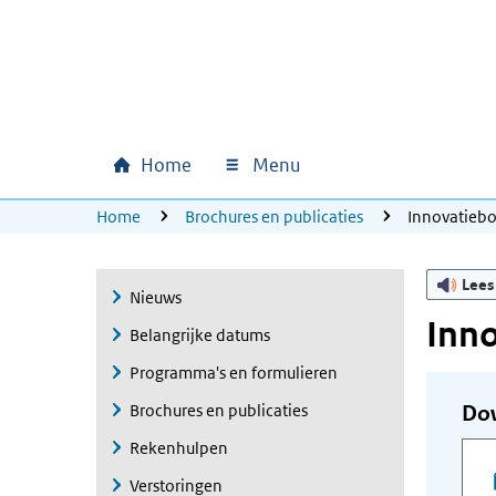
Ga naar hoofdinhoud
Ga direct naar hoofdnavigatie
Ga direct naar footer
Home
Menu
Hoofdnavigatie
U bevindt zich hier:
Home
Brochures en publicaties
Innovatieb
Lees
Nieuws
Inn
Belangrijke datums
Programma's en formulieren
Brochures en publicaties
Do
Rekenhulpen
Verstoringen