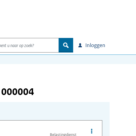
nt u naar op zoek?
zoek
Inloggen
 000004
Opties van bestand I
Belastingdienst