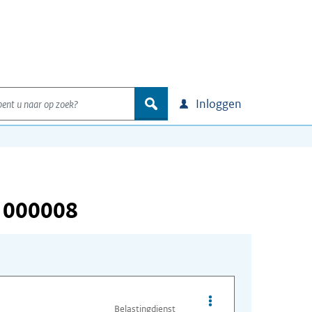
nt u naar op zoek?
zoek
Inloggen
 000008
Opties van bestand I
Belastingdienst