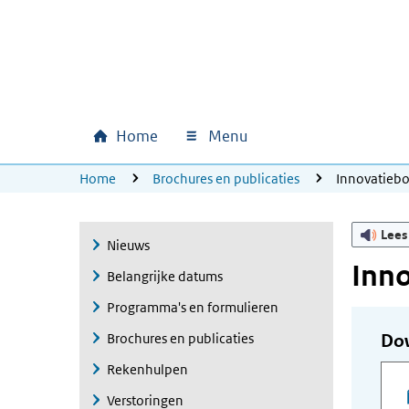
Ga naar hoofdinhoud
Ga direct naar hoofdnavigatie
Ga direct naar footer
Home
Menu
Hoofdnavigatie
U bevindt zich hier:
Home
Brochures en publicaties
Innovatieb
Lees
Nieuws
Inn
Belangrijke datums
Programma's en formulieren
Brochures en publicaties
Do
Rekenhulpen
Verstoringen