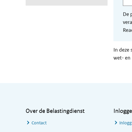
De p
vera
Read
In deze 
wet- en 
Algemene informatie
Over de Belastingdienst
Inlogg
Contact
Inlogg