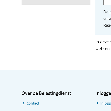
De p
vera
Read
In deze 
wet- en 
Algemene informatie
Over de Belastingdienst
Inlogg
Contact
Inlogg