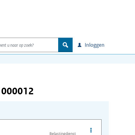
nt u naar op zoek?
zoek
Inloggen
 000012
Opties van bestand I
Belastingdienst