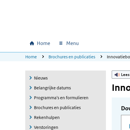
Ga naar hoofdinhoud
Ga direct naar hoofdnavigatie
Ga direct naar footer
Home
Menu
Hoofdnavigatie
U bevindt zich hier:
Home
Brochures en publicaties
Innovatieb
Lees
Nieuws
Inn
Belangrijke datums
Programma's en formulieren
Brochures en publicaties
Do
Rekenhulpen
Verstoringen