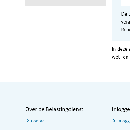
De p
vera
Read
In deze 
wet- en 
Algemene informatie
Over de Belastingdienst
Inlogg
Contact
Inlogg