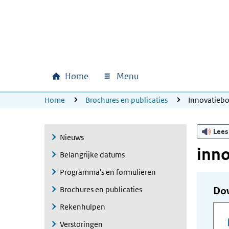
Ga naar hoofdinhoud
Ga direct naar hoofdnavigatie
Ga direct naar footer
Home
Menu
Hoofdnavigatie
U bevindt zich hier:
Home
Brochures en publicaties
Innovatieb
Lees
Nieuws
inn
Belangrijke datums
Programma's en formulieren
Brochures en publicaties
Do
Rekenhulpen
Verstoringen