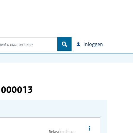
nt u naar op zoek?
zoek
Inloggen
 000013
Opties van bestand I
Belastingdienst