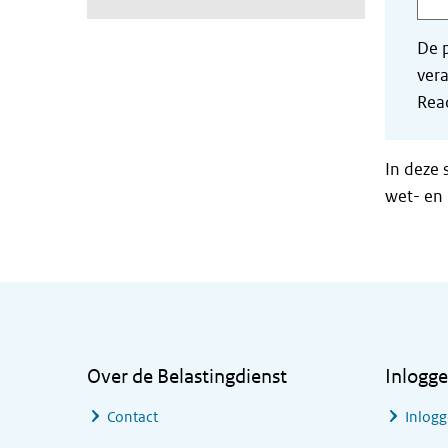
De p
vera
Read
In deze 
wet- en 
Algemene informatie
Over de Belastingdienst
Inlogg
Contact
Inlogg