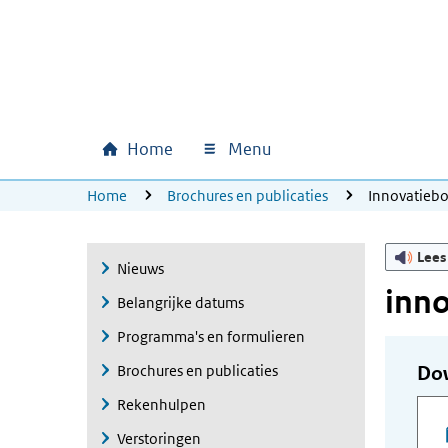
Ga naar hoofdinhoud
Ga direct naar hoofdnavigatie
Ga direct naar footer
Home
Menu
Hoofdnavigatie
U bevindt zich hier:
Home
Brochures en publicaties
Innovatieb
Lees
Nieuws
inn
Belangrijke datums
Programma's en formulieren
Brochures en publicaties
Do
Rekenhulpen
Verstoringen