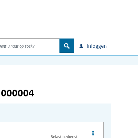
nt u naar op zoek?
zoek
Inloggen
 000004
Opties van bestand I
Belastingdienst