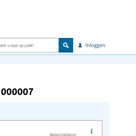
nt u naar op zoek?
zoek
Inloggen
 000007
Opties van bestand I
Belastingdienst