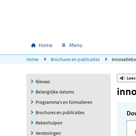
Ga naar hoofdinhoud
Ga direct naar hoofdnavigatie
Ga direct naar footer
Home
Menu
Hoofdnavigatie
U bevindt zich hier:
Home
Brochures en publicaties
Innovatieb
Lees
Nieuws
inn
Belangrijke datums
Programma's en formulieren
Brochures en publicaties
Do
Rekenhulpen
Verstoringen