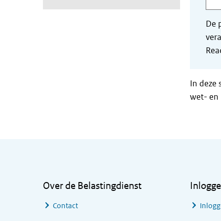
De p
vera
Read
In deze 
wet- en 
Algemene informatie
Over de Belastingdienst
Inlogg
Contact
Inlogg