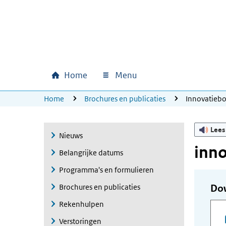
Ga naar hoofdinhoud
Ga direct naar hoofdnavigatie
Ga direct naar footer
Home
Menu
Hoofdnavigatie
U bevindt zich hier:
Home
Brochures en publicaties
Innovatieb
Lees
Nieuws
inn
Belangrijke datums
Programma's en formulieren
Brochures en publicaties
Do
Rekenhulpen
Verstoringen