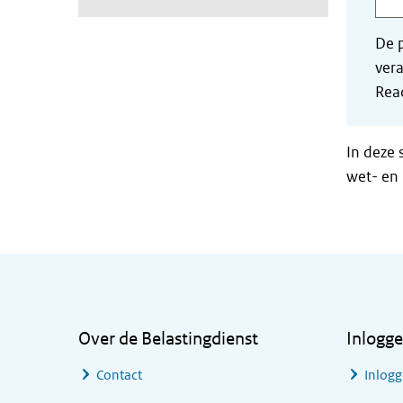
De p
vera
Read
In deze 
wet- en 
Algemene informatie
Over de Belastingdienst
Inlogg
Contact
Inlogg