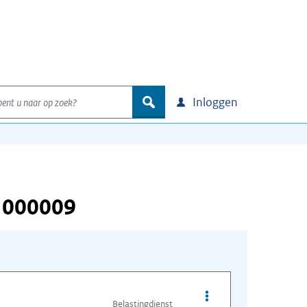
nt u naar op zoek?
zoek
Inloggen
 000009
Opties van bestand I
Belastingdienst