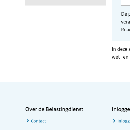
De p
vera
Read
In deze 
wet- en 
Algemene informatie
Over de Belastingdienst
Inlogg
Contact
Inlogg