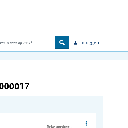
nt u naar op zoek?
zoek
Inloggen
 000017
Opties van bestand I
Belastingdienst