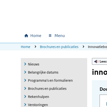
Ga naar hoofdinhoud
Ga direct naar hoofdnavigatie
Ga direct naar footer
Home
Menu
Hoofdnavigatie
U bevindt zich hier:
Home
Brochures en publicaties
Innovatieb
Lees
Nieuws
inn
Belangrijke datums
Programma's en formulieren
Brochures en publicaties
Do
Rekenhulpen
Verstoringen