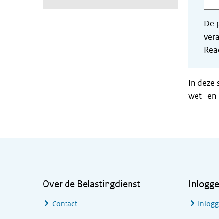
De p
vera
Read
In deze 
wet- en 
Algemene informatie
Over de Belastingdienst
Inlogg
Contact
Inlogg