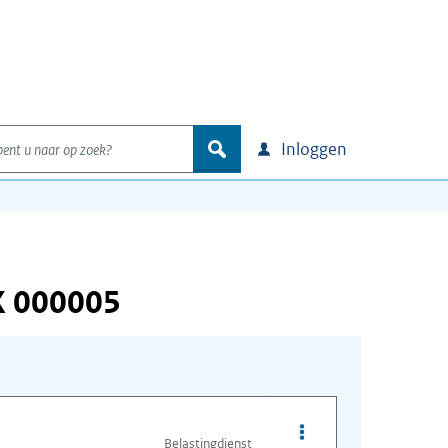
nt u naar op zoek?
zoek
Inloggen
X 000005
Opties van bestand I
Belastingdienst