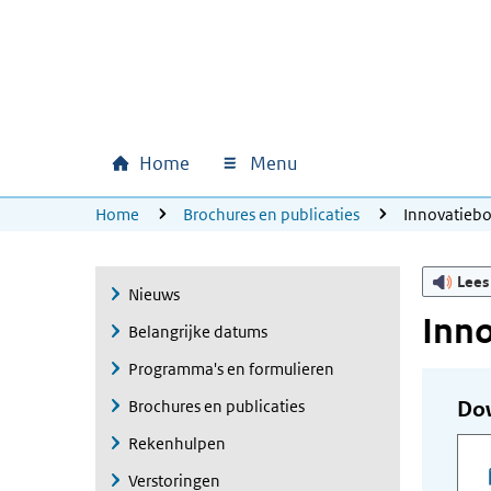
Ga naar hoofdinhoud
Ga direct naar hoofdnavigatie
Ga direct naar footer
Home
Menu
Hoofdnavigatie
U bevindt zich hier:
Home
Brochures en publicaties
Innovatieb
Lees
Nieuws
Inno
Belangrijke datums
Programma's en formulieren
Brochures en publicaties
Do
Rekenhulpen
Verstoringen