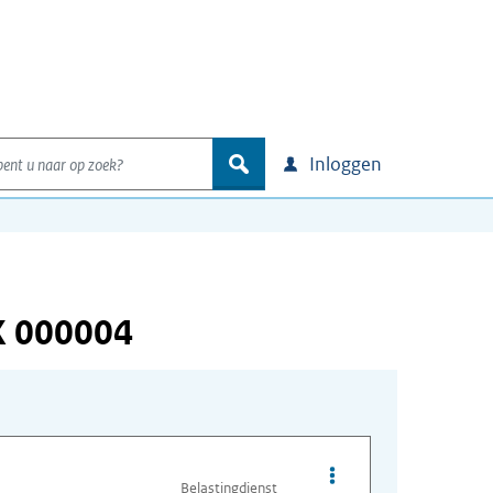
nt u naar op zoek?
zoek
Inloggen
X 000004
Opties van bestand I
Belastingdienst