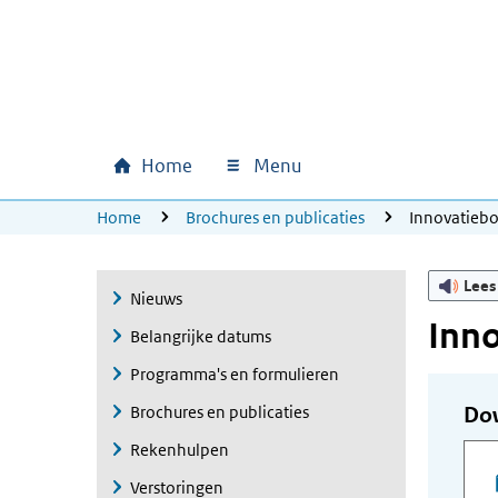
Ga naar hoofdinhoud
Ga direct naar hoofdnavigatie
Ga direct naar footer
Home
Menu
Hoofdnavigatie
U bevindt zich hier:
Home
Brochures en publicaties
Innovatieb
Lees
Nieuws
Inno
Belangrijke datums
Programma's en formulieren
Brochures en publicaties
Do
Rekenhulpen
Verstoringen