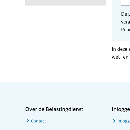
De p
vera
Read
In deze 
wet- en 
Algemene informatie
Over de Belastingdienst
Inlogg
Contact
Inlogg