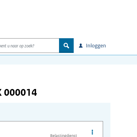
nt u naar op zoek?
zoek
Inloggen
X 000014
Opties van bestand I
Belastingdienst