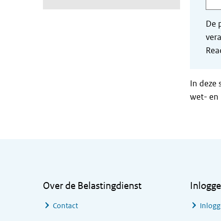
De p
vera
Read
In deze 
wet- en 
Algemene informatie
Over de Belastingdienst
Inlogg
Contact
Inlogg