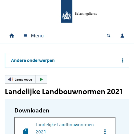
Ga naar hoofdinhoud
Ga direct naar hoofdnavigatie
Ga direct naar footer
Menu
Home
Open zoek
Inlo
Hoofdnavigatie
Andere onderwerpen
Lees voor
Landelijke Landbouwnormen 2021
Downloaden
Landelijke Landbouwnormen
Opties van be
2021