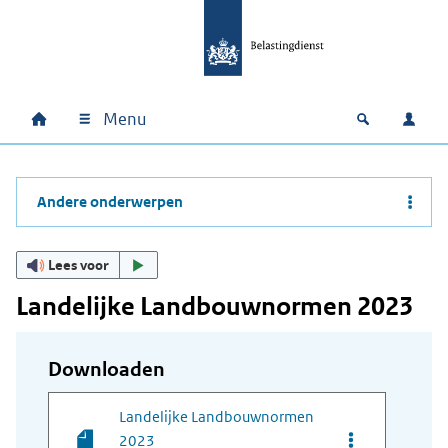
Ga naar hoofdinhoud
Ga direct naar hoofdnavigatie
Ga direct naar footer
Menu
Home
Open zoek
Inlo
Hoofdnavigatie
Andere onderwerpen
Lees voor
Landelijke Landbouwnormen 2023
Downloaden
Landelijke Landbouwnormen
Opties van be
2023