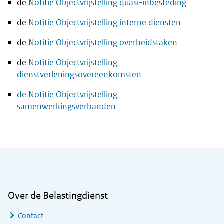
de
Notitie Objectvrijstelling quasi-inbesteding
de
Notitie Objectvrijstelling interne diensten
de
Notitie Objectvrijstelling overheidstaken
de
Notitie Objectvrijstelling
dienstverleningsovereenkomsten
de Notitie Objectvrijstelling
samenwerkingsverbanden
Algemene informatie
Over de Belastingdienst
Contact