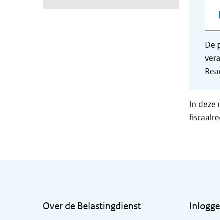
De p
vera
Read
In deze 
fiscaalr
Algemene informatie
Over de Belastingdienst
Inlogg