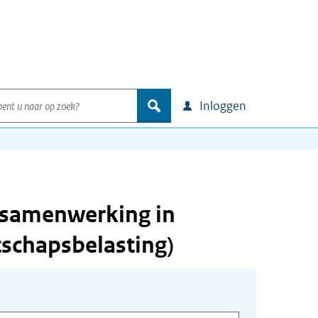
nt u naar op zoek?
zoek
Inloggen
j samenwerking in
schapsbelasting)