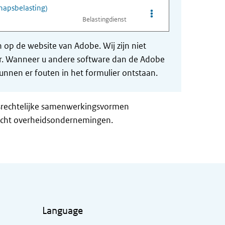
hapsbelasting)
Opties van bestand No
Belastingdienst
op de website van Adobe. Wij zijn niet
der. Wanneer u andere software dan de Adobe
nnen er fouten in het formulier ontstaan.
ursrechtelijke samenwerkingsvormen
plicht overheidsondernemingen.
Language