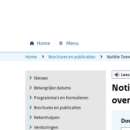
Ga naar hoofdinhoud
Ga direct naar hoofdnavigatie
Ga direct naar footer
Home
Menu
Hoofdnavigatie
U bevindt zich hier:
Home
Brochures en publicaties
Notitie Toe
Lees
Nieuws
Noti
Belangrijke datums
ove
Programma's en formulieren
Brochures en publicaties
Rekenhulpen
Do
Verstoringen