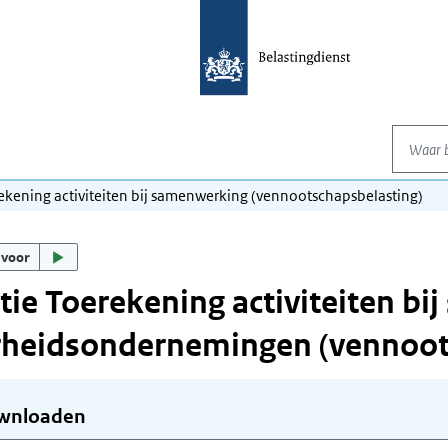
Waar be
rekening activiteiten bij samenwerking (vennootschapsbelasting)
 voor
tie Toerekening activiteiten bi
rheidsondernemingen (vennoot
wnloaden