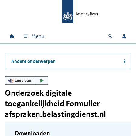
Ga naar hoofdinhoud
Ga direct naar hoofdnavigatie
Ga direct naar footer
Menu
Home
Open zoek
Inlo
Hoofdnavigatie
Andere onderwerpen
Lees voor
Onderzoek digitale
toegankelijkheid Formulier
afspraken.belastingdienst.nl
Downloaden