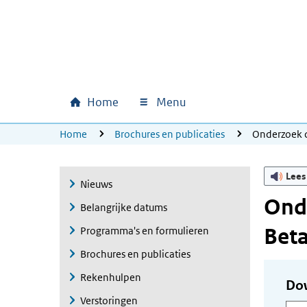
Ga naar hoofdinhoud
Ga direct naar hoofdnavigatie
Ga direct naar footer
Home
Menu
Hoofdnavigatie
U bevindt zich hier:
Home
Brochures en publicaties
Onderzoek d
Lees
Nieuws
Onde
Belangrijke datums
Beta
Programma's en formulieren
Brochures en publicaties
Rekenhulpen
Do
Verstoringen