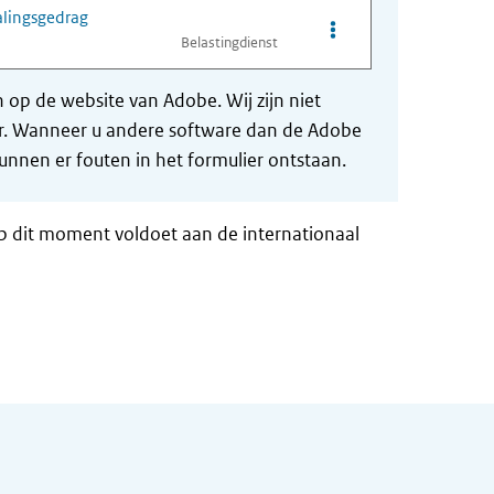
alingsgedrag
Opties van bestand On
Belastingdienst
op de website van Adobe. Wij zijn niet
der. Wanneer u andere software dan de Adobe
nnen er fouten in het formulier ontstaan.
op dit moment voldoet aan de internationaal