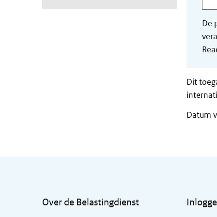
De p
vera
Read
Dit toeg
internat
Datum va
Algemene informatie
Over de Belastingdienst
Inlogg