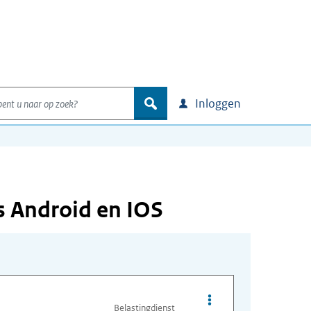
nt u naar op zoek?
zoek
Inloggen
s Android en IOS
Opties van bestand On
Belastingdienst