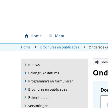
Ga naar hoofdinhoud
Ga direct naar hoofdnavigatie
Ga direct naar footer
Home
Menu
Hoofdnavigatie
U bevindt zich hier:
Home
Brochures en publicaties
Onderzoeksr
Lees
Nieuws
Onde
Belangrijke datums
Programma's en formulieren
Brochures en publicaties
Do
Rekenhulpen
Verstoringen