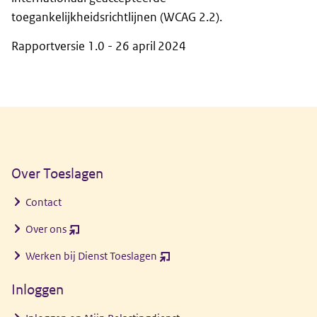
toegankelijkheidsrichtlijnen (WCAG 2.2).
Rapportversie 1.0 - 26 april 2024
Algemene informatie
Over Toeslagen
Contact
Over ons
(opent
nieuw
Werken bij Dienst Toeslagen
(opent
venster)
nieuw
Inloggen
venster)