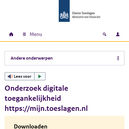
Ga naar hoofdinhoud
Ga direct naar hoofdnavigatie
Ga direct naar footer
Menu
Home
Open zoek
Inlo
Hoofdnavigatie
Andere onderwerpen
Lees voor
Onderzoek digitale
toegankelijkheid
https://mijn.toeslagen.nl
Downloaden