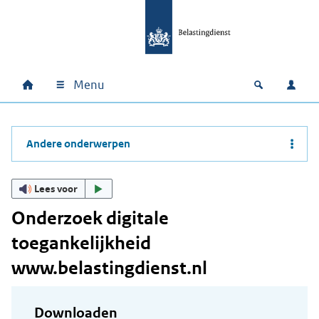
Ga naar hoofdinhoud
Ga direct naar hoofdnavigatie
Ga direct naar footer
Menu
Home
Open zoek
Inlo
Hoofdnavigatie
Andere onderwerpen
Lees voor
Onderzoek digitale
toegankelijkheid
www.belastingdienst.nl
Downloaden