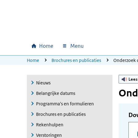
Ga naar hoofdinhoud
Ga direct naar hoofdnavigatie
Ga direct naar footer
Home
Menu
Hoofdnavigatie
U bevindt zich hier:
Home
Brochures en publicaties
Onderzoek d
Lees
Nieuws
Onde
Belangrijke datums
Programma's en formulieren
Brochures en publicaties
Do
Rekenhulpen
Verstoringen