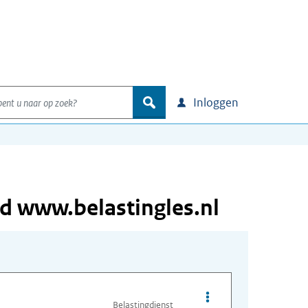
nt u naar op zoek?
zoek
Inloggen
id www.belastingles.nl
Opties van bestand On
Belastingdienst