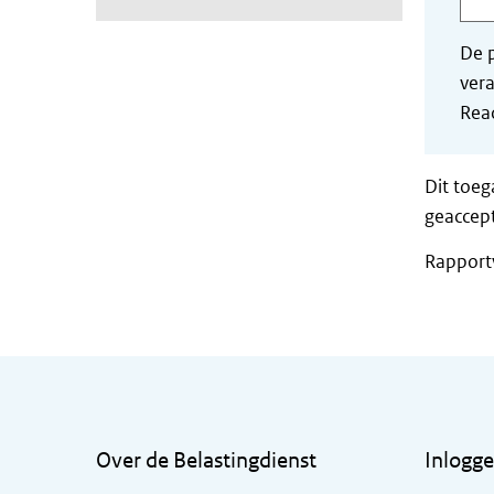
De p
vera
Read
Dit toeg
geaccept
Rapport
Algemene informatie
Over de Belastingdienst
Inlogg