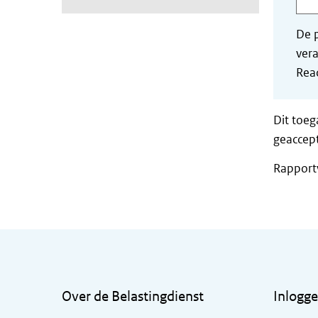
De p
vera
Read
Dit toeg
geaccept
Rapport
Algemene informatie
Over de Belastingdienst
Inlogg