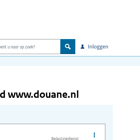
nt u naar op zoek?
zoek
Inloggen
eid www.douane.nl
Opties van bestand On
Belastingdienst