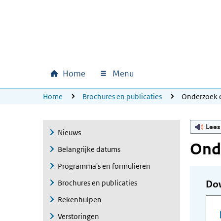
Ga naar hoofdinhoud
Ga direct naar hoofdnavigatie
Ga direct naar footer
Home
Menu
Hoofdnavigatie
U bevindt zich hier:
Home
Brochures en publicaties
Onderzoek d
Lees
Nieuws
Onde
Belangrijke datums
Programma's en formulieren
Brochures en publicaties
Do
Rekenhulpen
Verstoringen