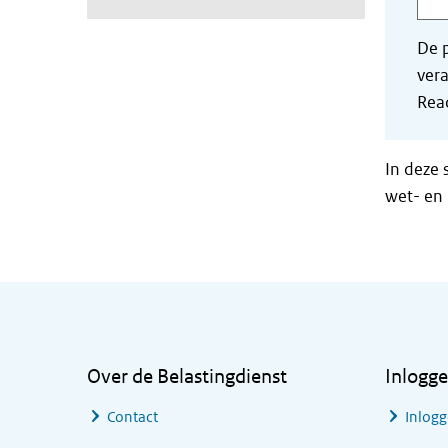
De p
vera
Read
In deze 
wet- en 
Algemene informatie
Over de Belastingdienst
Inlogg
Contact
Inlogg