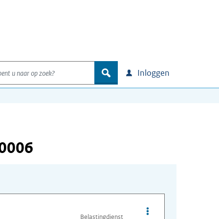
nt u naar op zoek?
zoek
Inloggen
00006
Opties van bestand O
Belastingdienst