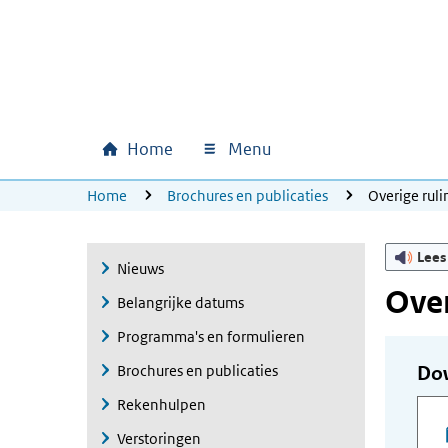
Ga naar hoofdinhoud
Ga direct naar hoofdnavigatie
Ga direct naar footer
Home
Menu
Hoofdnavigatie
U bevindt zich hier:
Home
Brochures en publicaties
Overige ru
Lees
Nieuws
Ove
Belangrijke datums
Programma's en formulieren
Brochures en publicaties
Do
Rekenhulpen
Verstoringen