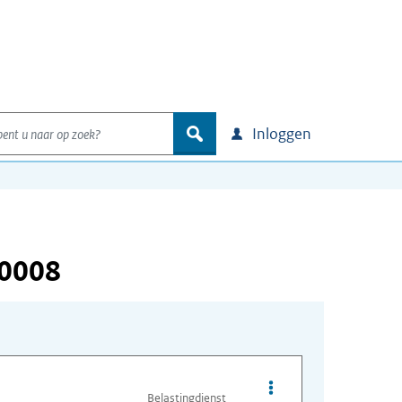
nt u naar op zoek?
zoek
Inloggen
00008
Opties van bestand O
Belastingdienst