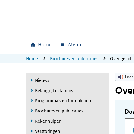
Ga naar hoofdinhoud
Ga direct naar hoofdnavigatie
Ga direct naar footer
Home
Menu
Hoofdnavigatie
U bevindt zich hier:
Home
Brochures en publicaties
Overige ru
Lees
Nieuws
Ove
Belangrijke datums
Programma's en formulieren
Brochures en publicaties
Do
Rekenhulpen
Verstoringen