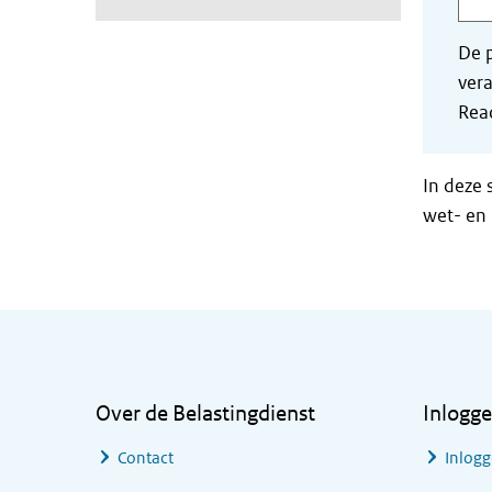
De p
vera
Read
In deze 
wet- en 
Algemene informatie
Over de Belastingdienst
Inlogg
Contact
Inlogg