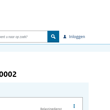
nt u naar op zoek?
zoek
Inloggen
00002
Opties van bestand O
Belastingdienst