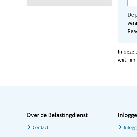
De p
vera
Read
In deze 
wet- en 
Algemene informatie
Over de Belastingdienst
Inlogg
Contact
Inlogg