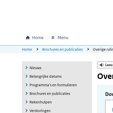
Ga naar hoofdinhoud
Ga direct naar hoofdnavigatie
Ga direct naar footer
Home
Menu
Hoofdnavigatie
U bevindt zich hier:
Home
Brochures en publicaties
Overige ru
Lees
Nieuws
Ove
Belangrijke datums
Programma's en formulieren
Brochures en publicaties
Do
Rekenhulpen
Verstoringen