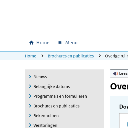
Ga naar hoofdinhoud
Ga direct naar hoofdnavigatie
Ga direct naar footer
Home
Menu
Hoofdnavigatie
U bevindt zich hier:
Home
Brochures en publicaties
Overige ru
Lees
Nieuws
Ove
Belangrijke datums
Programma's en formulieren
Brochures en publicaties
Do
Rekenhulpen
Verstoringen