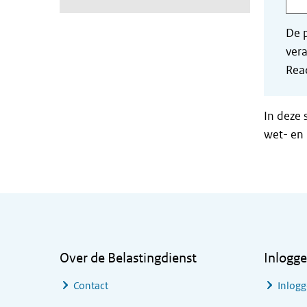
De p
vera
Read
In deze 
wet- en 
Algemene informatie
Over de Belastingdienst
Inlogg
Contact
Inlogg