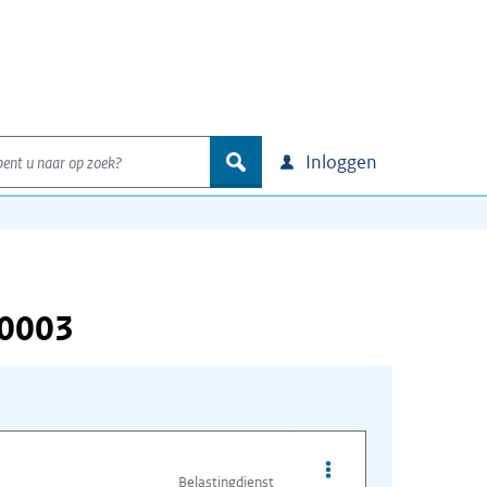
nt u naar op zoek?
zoek
Inloggen
00003
Opties van bestand O
Belastingdienst