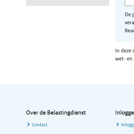
De p
vera
Read
In deze 
wet- en 
Algemene informatie
Over de Belastingdienst
Inlogg
Contact
Inlogg