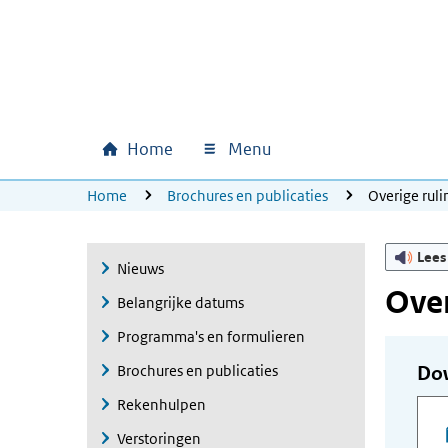
Ga naar hoofdinhoud
Ga direct naar hoofdnavigatie
Ga direct naar footer
Home
Menu
Hoofdnavigatie
U bevindt zich hier:
Home
Brochures en publicaties
Overige ru
Lees
Nieuws
Ove
Belangrijke datums
Programma's en formulieren
Brochures en publicaties
Do
Rekenhulpen
Verstoringen