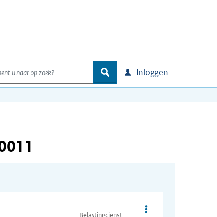
nt u naar op zoek?
zoek
Inloggen
00011
Opties van bestand O
Belastingdienst