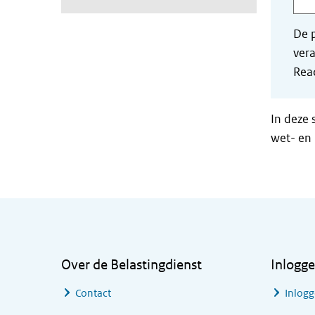
De p
vera
Read
In deze 
wet- en 
Algemene informatie
Over de Belastingdienst
Inlogg
Contact
Inlogg