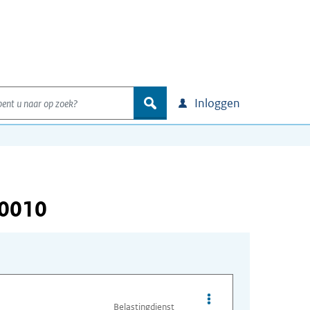
nt u naar op zoek?
zoek
Inloggen
00010
Opties van bestand O
Belastingdienst