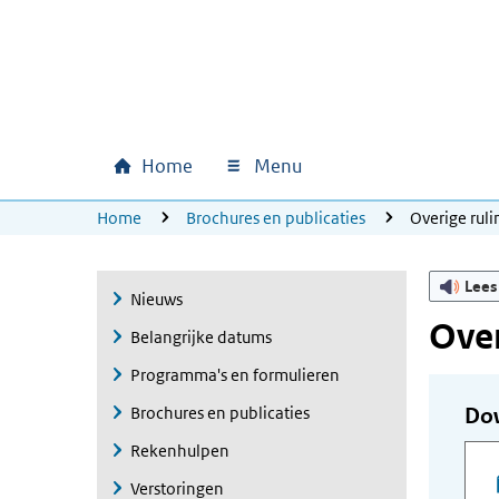
Ga naar hoofdinhoud
Ga direct naar hoofdnavigatie
Ga direct naar footer
Home
Menu
Hoofdnavigatie
U bevindt zich hier:
Home
Brochures en publicaties
Overige ru
Lees
Nieuws
Ove
Belangrijke datums
Programma's en formulieren
Brochures en publicaties
Do
Rekenhulpen
Verstoringen