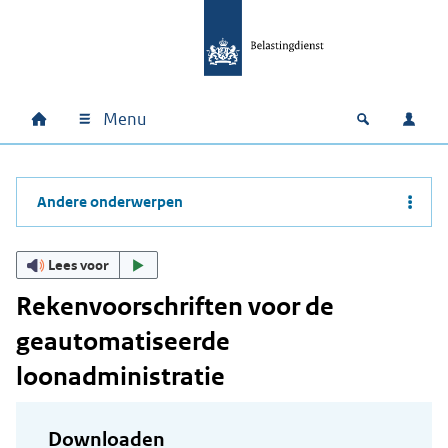
Ga naar hoofdinhoud
Ga direct naar hoofdnavigatie
Ga direct naar footer
Menu
Home
Open zoek
Inlo
Hoofdnavigatie
Andere onderwerpen
Lees voor
Rekenvoorschriften voor de
geautomatiseerde
loonadministratie
Downloaden