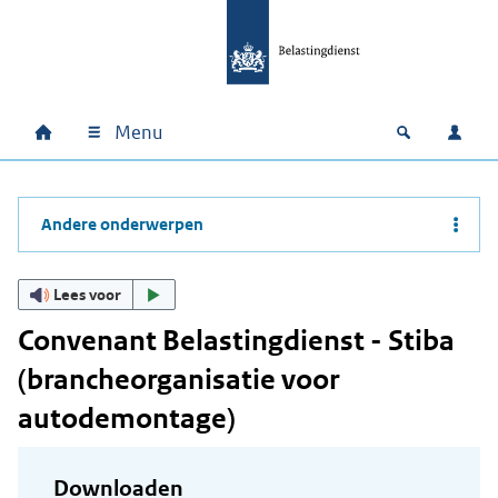
Ga naar hoofdinhoud
Ga direct naar hoofdnavigatie
Ga direct naar footer
Menu
Home
Open zoek
Inlo
Hoofdnavigatie
Andere onderwerpen
Lees voor
Convenant Belastingdienst - Stiba
(brancheorganisatie voor
autodemontage)
Downloaden