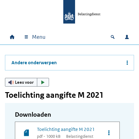
Ga naar hoofdinhoud
Ga direct naar hoofdnavigatie
Ga direct naar footer
Menu
Home
Open zoek
Inlo
Hoofdnavigatie
Andere onderwerpen
Lees voor
Toelichting aangifte M 2021
Downloaden
Toelichting aangifte M 2021
Opties van bes
pdf - 1000 kB
Belastingdienst