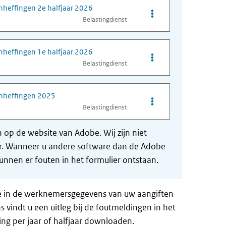
nheffingen 2e halfjaar 2026
Opties van bestand To
Belastingdienst
nheffingen 1e halfjaar 2026
Opties van bestand To
Belastingdienst
onheffingen 2025
Opties van bestand T
Belastingdienst
op de website van Adobe. Wij zijn niet
der. Wanneer u andere software dan de Adobe
nnen er fouten in het formulier ontstaan.
te in de werknemersgegevens van uw aangiften
vindt u een uitleg bij de foutmeldingen in het
ng per jaar of halfjaar downloaden.