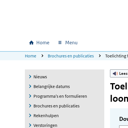
Ga naar hoofdinhoud
Ga direct naar hoofdnavigatie
Ga direct naar footer
Home
Menu
Hoofdnavigatie
U bevindt zich hier:
Home
Brochures en publicaties
Toelichting
Lees
Nieuws
Toel
Belangrijke datums
loon
Programma's en formulieren
Brochures en publicaties
Rekenhulpen
Do
Verstoringen