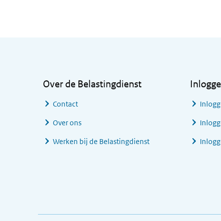
Algemene informatie
Over de Belastingdienst
Inlogg
Contact
Inlogg
Over ons
Inlogg
Werken bij de Belastingdienst
Inlog