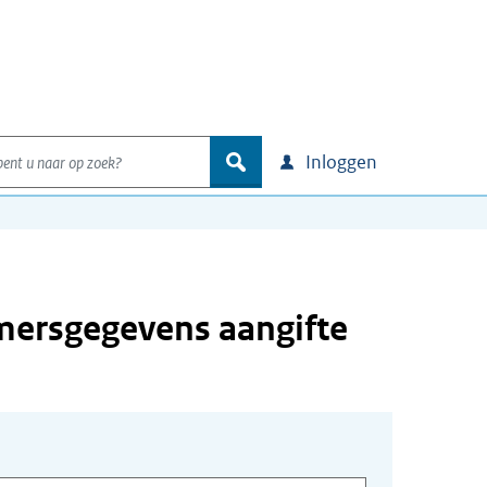
nt u naar op zoek?
zoek
Inloggen
mersgegevens aangifte