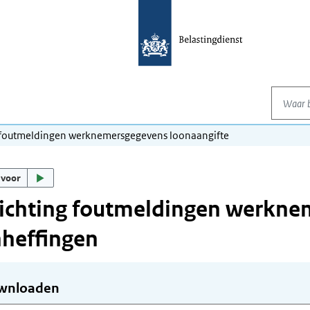
Waar be
 foutmeldingen werknemersgegevens loonaangifte
 voor
ichting foutmeldingen werkne
heffingen
wnloaden