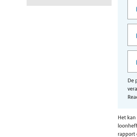
De p
vera
Read
Het kan 
loonheff
rapport 