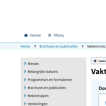
Ga naar hoofdinhoud
Ga direct naar hoofdnavigatie
Ga direct naar footer
Home
Menu
Hoofdnavigatie
U bevindt zich hier:
Home
Brochures en publicaties
Vaktechnisc
Lees
Nieuws
Vakt
Belangrijke datums
Programma's en formulieren
Brochures en publicaties
Do
Rekenhulpen
Verstoringen