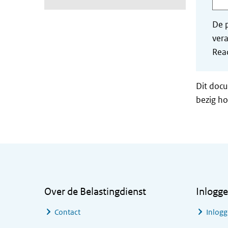
De p
vera
Read
Dit docu
bezig ho
Algemene informatie
Over de Belastingdienst
Inlogg
Contact
Inlogg