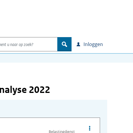
nt u naar op zoek?
zoek
Inloggen
nalyse 2022
Opties van bestand Va
Belastingdienst