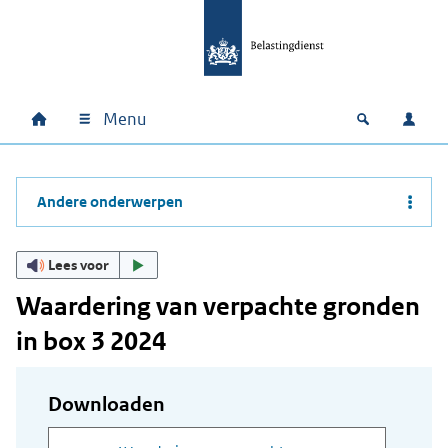
Ga naar hoofdinhoud
Ga direct naar hoofdnavigatie
Ga direct naar footer
Menu
Home
Open zoek
Inlo
Hoofdnavigatie
Andere onderwerpen
Lees voor
Waardering van verpachte gronden
in box 3 2024
Downloaden