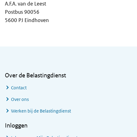
A.F.A. van de Leest
Postbus 90056
5600 PJ Eindhoven
Algemene informatie
Over de Belastingdienst
Contact
Over ons
Werken bij de Belastingdienst
Inloggen